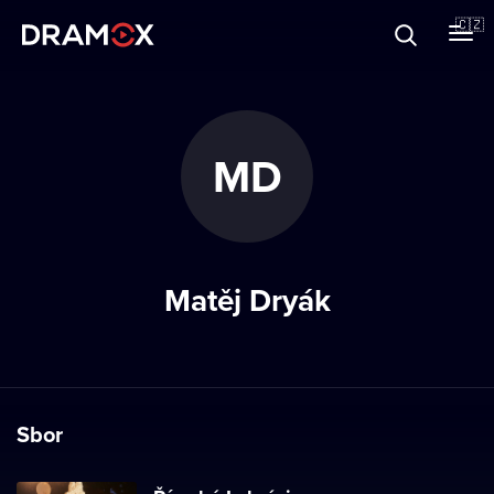
O Dramoxu
🇨🇿
Dárkové poukazy
MD
Registrujte se
Matěj Dryák
Sbor