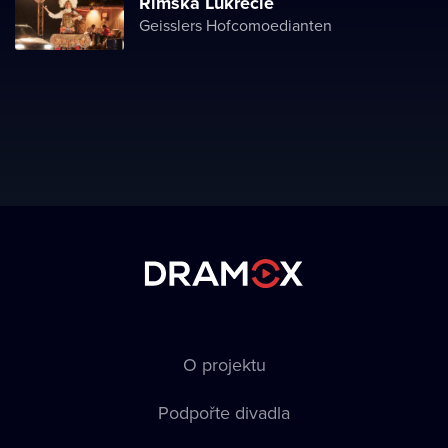
Římská Lukrécie
Geisslers Hofcomoedianten
O projektu
Podpořte divadla