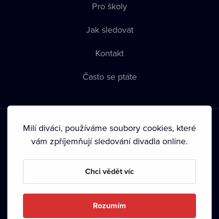
Pro školy
Jak sledovat
Kontakt
Často se ptáte
Milí diváci, používáme soubory cookies, které
vám zpříjemňují sledování divadla online.
Podmínky používání
•
Ochrana soukromí
•
Zásady používání
Chci vědět víc
Cookies
•
Autorská práva
•
Vysílání
Od září 2024 Dramox s.r.o. vlastní Nadace Livesport.
Rozumím