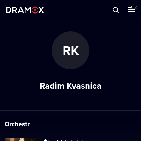
O Dramoxu
🇨🇿
Dárkové poukazy
RK
Registrujte se
Radim Kvasnica
Orchestr