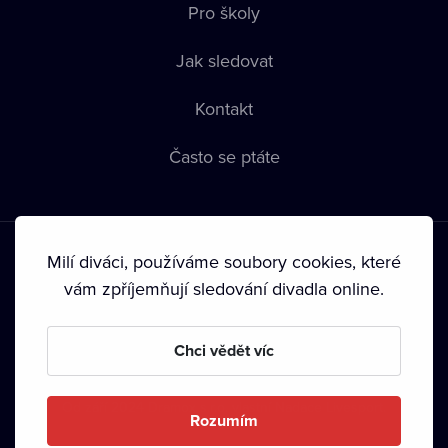
Pro školy
Jak sledovat
Kontakt
Často se ptáte
Milí diváci, používáme soubory cookies, které
vám zpříjemňují sledování divadla online.
Podmínky používání
•
Ochrana soukromí
•
Zásady používání
Chci vědět víc
Cookies
•
Autorská práva
•
Vysílání
Od září 2024 Dramox s.r.o. vlastní Nadace Livesport.
Rozumím