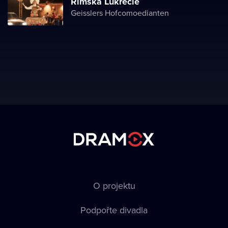
Římská Lukrécie
Geisslers Hofcomoedianten
O projektu
Podpořte divadla