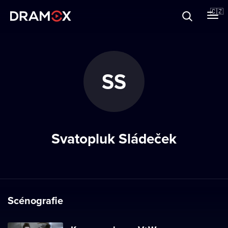
O Dramoxu
🇨🇿
Dárkové poukazy
SS
Registrujte se
Svatopluk Sládeček
Scénografie