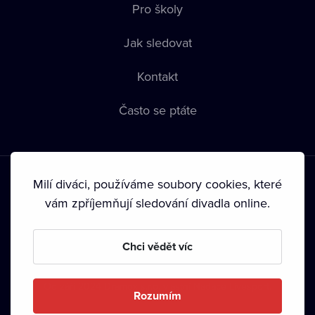
Pro školy
Jak sledovat
Kontakt
Často se ptáte
Milí diváci, používáme soubory cookies, které
vám zpříjemňují sledování divadla online.
Podmínky používání
•
Ochrana soukromí
•
Zásady používání
Chci vědět víc
Cookies
•
Autorská práva
•
Vysílání
Od září 2024 Dramox s.r.o. vlastní Nadace Livesport.
Rozumím