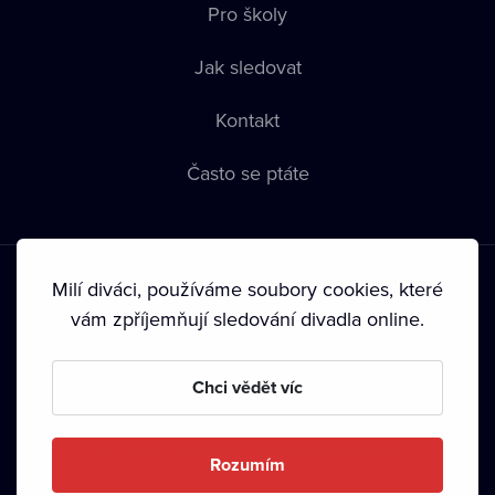
Pro školy
Jak sledovat
Kontakt
Často se ptáte
Milí diváci, používáme soubory cookies, které
vám zpříjemňují sledování divadla online.
Podmínky používání
•
Ochrana soukromí
•
Zásady používání
Chci vědět víc
Cookies
•
Autorská práva
•
Vysílání
Od září 2024 Dramox s.r.o. vlastní Nadace Livesport.
Rozumím