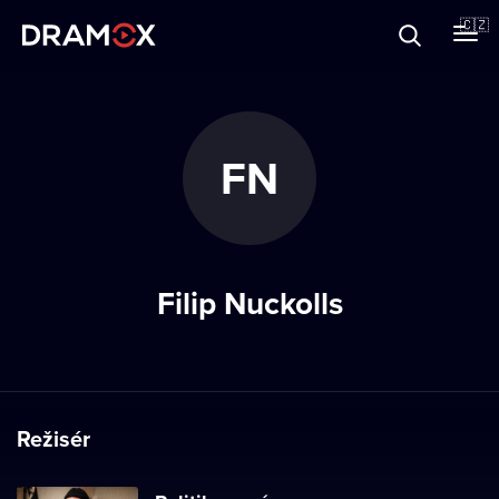
O Dramoxu
🇨🇿
Dárkové poukazy
FN
Registrujte se
Filip Nuckolls
Režisér