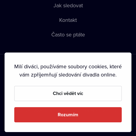
Jak sledovat
Kontakt
Často se ptáte
Milí diváci, používáme soubory cookies, které
vám zpříjemňují sledování divadla online.
Podmínky používání
•
Ochrana soukromí
•
Zásady používání
Chci vědět víc
Cookies
•
Autorská práva
•
Vysílání
Od září 2024 Dramox s.r.o. vlastní Nadace Livesport.
Rozumím
Copyright © 2020-
2026
Dramox