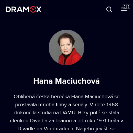
O Dramoxu
🇨🇿
Dárkové poukazy
Registrujte se
Hana Maciuchová
Oblíbená česká herečka
Hana Maciuchová
se
proslavila mnoha filmy a seriály. V roce 1968
dokončila studia na DAMU. Brzy poté se stala
členkou Divadla za branou a od roku 1971 hrála v
Divadle na Vinohradech. Na jeho jevišti se