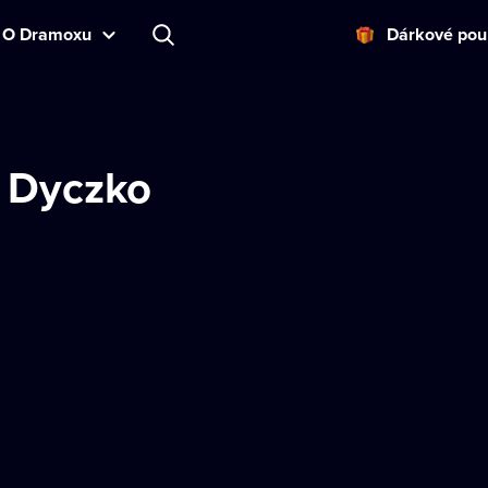
O Dramoxu
Dárkové pou
 Dyczko