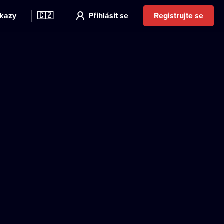
kazy
🇨🇿
Přihlásit se
Registrujte se