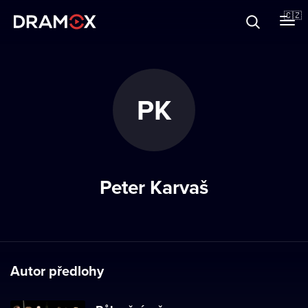
O Dramoxu
🇨🇿
Dárkové poukazy
PK
Registrujte se
Peter Karvaš
Autor předlohy