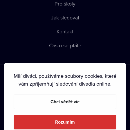
Pro školy
Jak sledovat
Kontakt
Často se ptáte
Milí diváci, používáme soubory cookies, které
vám zpříjemňují sledování divadla online.
Podmínky používání
•
Ochrana soukromí
•
Zásady používání
Chci vědět víc
Cookies
•
Autorská práva
•
Vysílání
Od září 2024 Dramox s.r.o. vlastní Nadace Livesport.
Rozumím