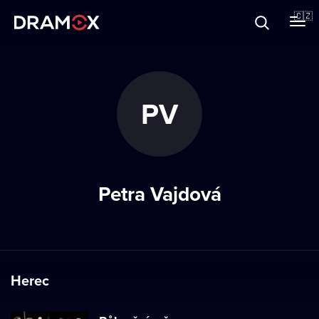
O Dramoxu
🇨🇿
Dárkové poukazy
PV
Registrujte se
Petra Vajdová
Herec