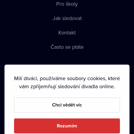
Pro školy
Jak sledovat
Kontakt
Často se ptáte
Milí diváci, používáme soubory cookies, které
vám zpříjemňují sledování divadla online.
Podmínky používání
•
Ochrana soukromí
•
Zásady používání
Chci vědět víc
Cookies
•
Autorská práva
•
Vysílání
Od září 2024 Dramox s.r.o. vlastní Nadace Livesport.
Rozumím