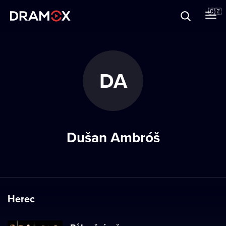
O Dramoxu
🇨🇿
Dárkové poukazy
DA
Registrujte se
Dušan Ambróš
Herec