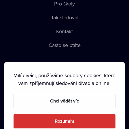
Pro školy
Jak sledovat
Kontakt
Často se ptáte
Milí diváci, používáme soubory cookies, které
vám zpříjemňují sledování divadla online.
Podmínky používání
•
Ochrana soukromí
•
Zásady používání
Chci vědět víc
Cookies
•
Autorská práva
•
Vysílání
Od září 2024 Dramox s.r.o. vlastní Nadace Livesport.
Rozumím