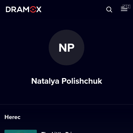
O Dramoxu
🇨🇿
Dárkové poukazy
NP
Registrujte se
Natalya Polishchuk
Herec