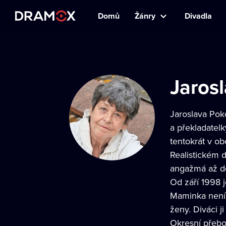
Domů
Žánry
Divadla
Jaros
Jaroslava Poko
a překladatel
tentokrát v o
Realistickém d
angažmá až do
Od září 1998 
Maminka není 
ženy. Diváci j
Okresní přebor