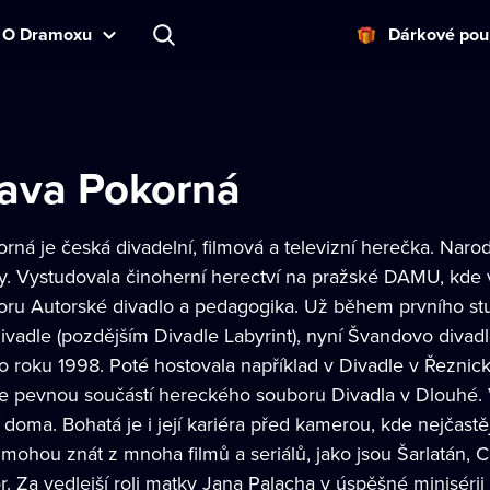
O Dramoxu
Dárkové pou
lava Pokorná
rná je česká divadelní, filmová a televizní herečka. Narod
ky. Vystudovala činoherní herectví na pražské DAMU, kde
boru Autorské divadlo a pedagogika. Už během prvního s
ivadle (pozdějším Divadle Labyrint), nyní Švandovo divad
 roku 1998. Poté hostovala například v Divadle v Řeznick
je pevnou součástí hereckého souboru Divadla v Dlouhé. V
doma. Bohatá je i její kariéra před kamerou, kde nejčastě
i mohou znát z mnoha filmů a seriálů, jako jsou Šarlatán,
. Za vedlejší roli matky Jana Palacha v úspěšné minisérii 