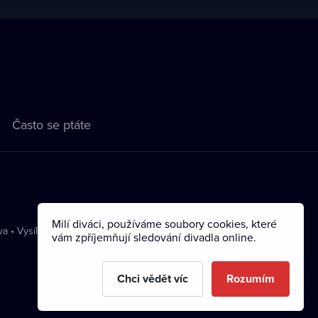
Často se ptáte
Milí diváci, používáme soubory cookies, které
va
•
Vysílání
vám zpříjemňují sledování divadla online.
Chci vědět víc
Rozumím