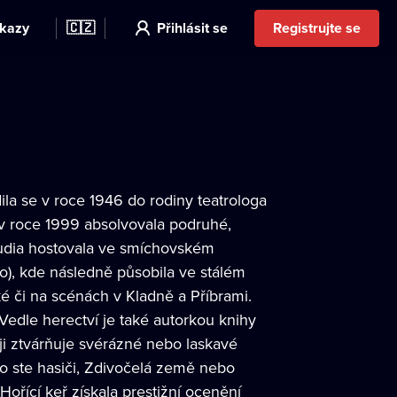
kazy
🇨🇿
Přihlásit se
Registrujte se
ila se v roce 1946 do rodiny teatrologa
 v roce 1999 absolvovala podruhé,
tudia hostovala ve smíchovském
lo), kde následně působila ve stálém
é či na scénách v Kladně a Příbrami.
edle herectví je také autorkou knihy
ji ztvárňuje svérázné nebo laskavé
 Co ste hasiči, Zdivočelá země nebo
Hořící keř získala prestižní ocenění