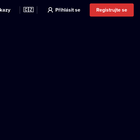
kazy
🇨🇿
Přihlásit se
Registrujte se