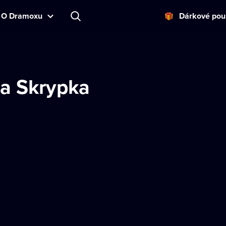
O Dramoxu
Dárkové pou
a Skrypka