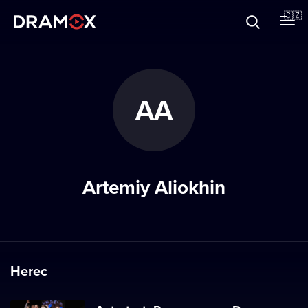
O Dramoxu
🇨🇿
Dárkové poukazy
AA
Registrujte se
Artemiy Aliokhin
Herec