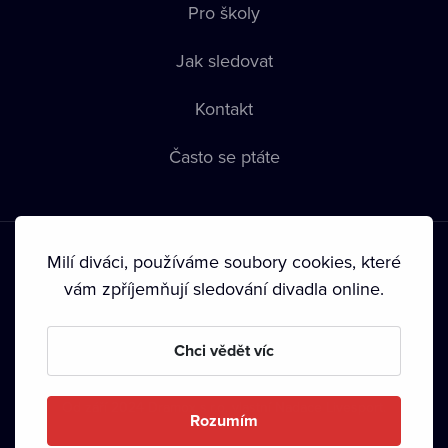
Pro školy
Jak sledovat
Kontakt
Často se ptáte
Milí diváci, používáme soubory cookies, které
vám zpříjemňují sledování divadla online.
Podmínky používání
•
Ochrana soukromí
•
Zásady používání
Chci vědět víc
Cookies
•
Autorská práva
•
Vysílání
Od září 2024 Dramox s.r.o. vlastní Nadace Livesport.
Rozumím