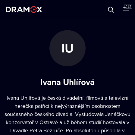
O Dramoxu
🇨🇿
Dárkové poukazy
IU
Registrujte se
Ivana Uhlířová
Ivana Uhlířová je česká divadelní, filmová a televizní
herečka patřící k nejvýraznějším osobnostem
současného českého divadla. Vystudovala Janáčkovu
konzervatoř v Ostravě a už během studií hostovala v
Divadle Petra Bezruče. Po absolutoriu působila v