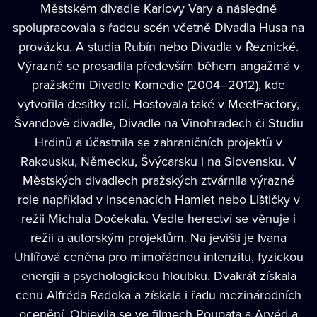
Městském divadle Karlovy Vary a následně
spolupracovala s řadou scén včetně Divadla Husa na
provázku, A studia Rubín nebo Divadla v Řeznické.
Výrazně se prosadila především během angažmá v
pražském Divadle Komedie (2004–2012), kde
vytvořila desítky rolí. Hostovala také v MeetFactory,
Švandově divadle, Divadle na Vinohradech či Studiu
Hrdinů a účastnila se zahraničních projektů v
Rakousku, Německu, Švýcarsku i na Slovensku. V
Městských divadlech pražských ztvárnila výrazné
role například v inscenacích Hamlet nebo Lištičky v
režii Michala Dočekala. Vedle herectví se věnuje i
režii a autorským projektům. Na jevišti je Ivana
Uhlířová ceněna pro mimořádnou intenzitu, fyzickou
energii a psychologickou hloubku. Dvakrát získala
cenu Alfréda Radoka a získala i řadu mezinárodních
ocenění. Objevila se ve filmech Poupata a Arvéd a