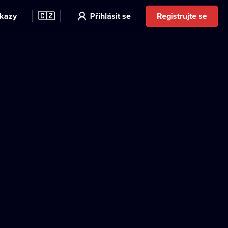
kazy
🇨🇿
Přihlásit se
Registrujte se