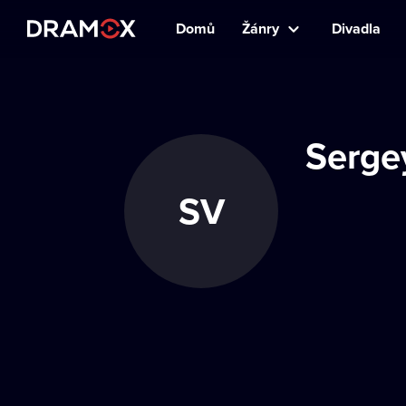
Domů
Žánry
Divadla
Serge
SV