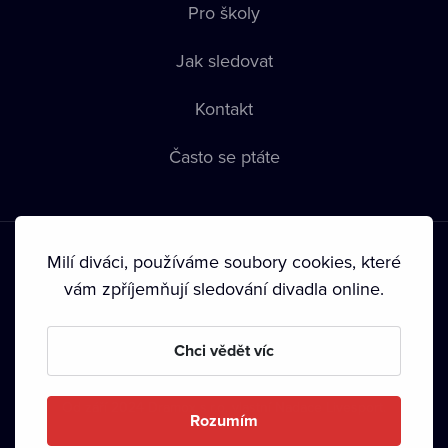
Pro školy
Jak sledovat
Kontakt
Často se ptáte
Milí diváci, používáme soubory cookies, které
vám zpříjemňují sledování divadla online.
Podmínky používání
•
Ochrana soukromí
•
Zásady používání
Chci vědět víc
Cookies
•
Autorská práva
•
Vysílání
Od září 2024 Dramox s.r.o. vlastní Nadace Livesport.
Rozumím