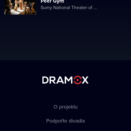
Peer Gynt
Sumy National Theater of Drama and Musical Comedy named after M. Shchepkin
O projektu
Podpořte divadla