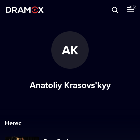
O Dramoxu
🇨🇿
Dárkové poukazy
AK
Registrujte se
Anatoliy Krasovsʹkyy
Herec