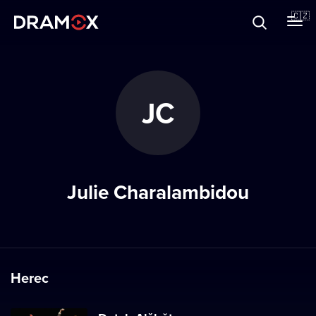
O Dramoxu
🇨🇿
Dárkové poukazy
JC
Registrujte se
Julie Charalambidou
Herec