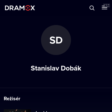
O Dramoxu
🇨🇿
Dárkové poukazy
SD
Registrujte se
Stanislav Dobák
Režisér