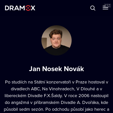
O Dramoxu
🇨🇿
Dárkové poukazy
Registrujte se
Jan Nosek Novák
Po studiích na Státní konzervatoři v Praze hostoval v
divadlech ABC, Na Vinohradech, V Dlouhé a v
libereckém Divadle F.X.Šaldy. V roce 2006 nastoupil
do angažmá v příbramském Divadle A. Dvořáka, kde
působil sedm sezón. Po odchodu působí jako herec a