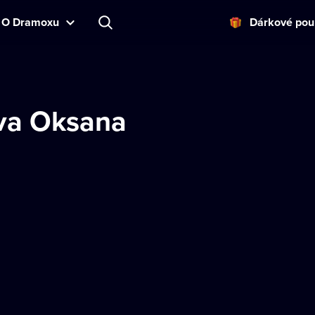
O Dramoxu
Dárkové pou
va Oksana