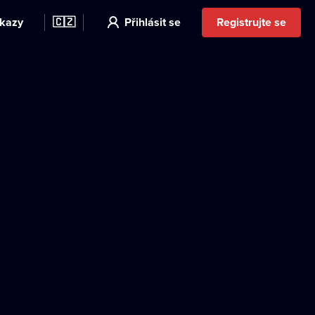
kazy
🇨🇿
Přihlásit se
Registrujte se