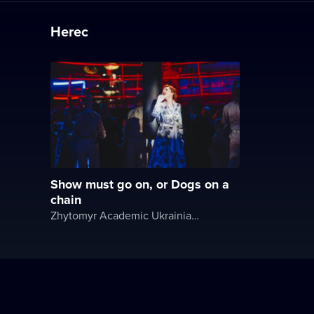
Herec
Show must go on, or Dogs on a
chain
Zhytomyr Academic Ukrainian Music and Drama Theater named after I. Kocherga