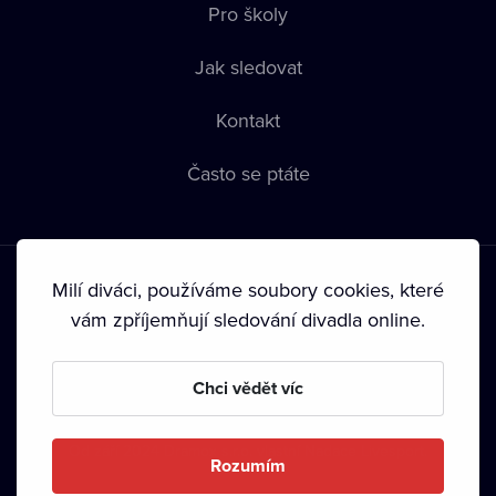
Pro školy
Jak sledovat
Kontakt
Často se ptáte
Milí diváci, používáme soubory cookies, které
vám zpříjemňují sledování divadla online.
Podmínky používání
•
Ochrana soukromí
•
Zásady používání
Chci vědět víc
Cookies
•
Autorská práva
•
Vysílání
Od září 2024 Dramox s.r.o. vlastní Nadace Livesport.
Rozumím