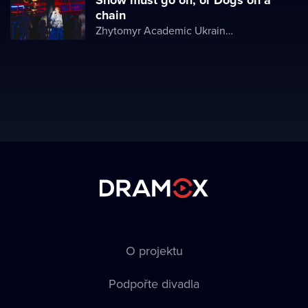
Show must go on, or Dogs on a
chain
Zhytomyr Academic Ukrainian Music and Drama Theater named after I. Kocherga
O projektu
Podpořte divadla