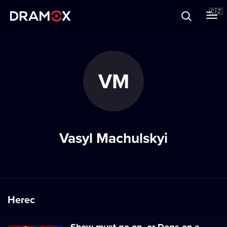
O Dramoxu
🇨🇿
Dárkové poukazy
VM
Registrujte se
Vasyl Machulskyi
Herec