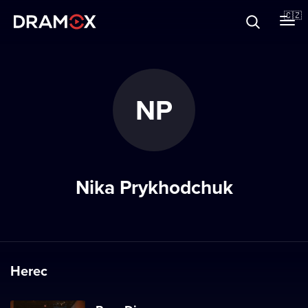
O Dramoxu
🇨🇿
Dárkové poukazy
NP
Registrujte se
Nika Prykhodchuk
Herec