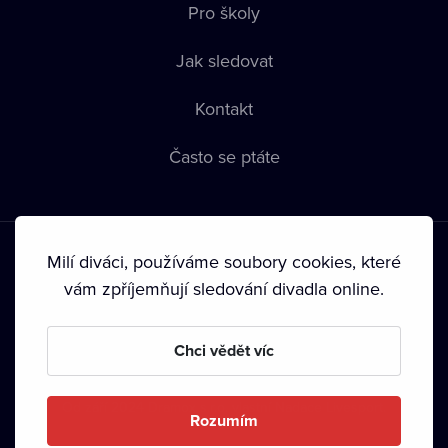
Pro školy
Jak sledovat
Kontakt
Často se ptáte
Milí diváci, používáme soubory cookies, které
vám zpříjemňují sledování divadla online.
Podmínky používání
•
Ochrana soukromí
•
Zásady používání
Chci vědět víc
Cookies
•
Autorská práva
•
Vysílání
Od září 2024 Dramox s.r.o. vlastní Nadace Livesport.
Rozumím