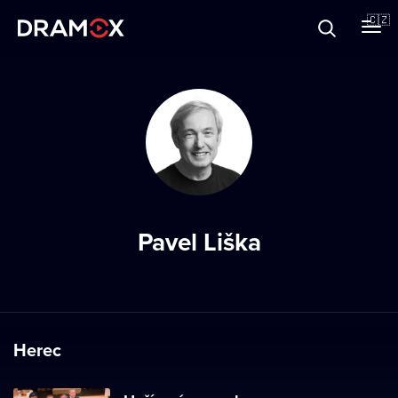
O Dramoxu
🇨🇿
Dárkové poukazy
Registrujte se
Pavel Liška
Herec