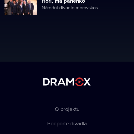
Hoří, má panenko
Národní divadlo moravskoslezské
O projektu
Podpořte divadla