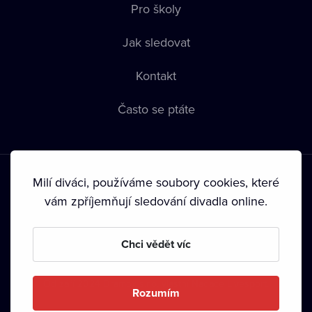
Pro školy
Jak sledovat
Kontakt
Často se ptáte
Milí diváci, používáme soubory cookies, které
vám zpříjemňují sledování divadla online.
Podmínky používání
•
Ochrana soukromí
•
Zásady používání
Chci vědět víc
Cookies
•
Autorská práva
•
Vysílání
Od září 2024 Dramox s.r.o. vlastní Nadace Livesport.
Rozumím