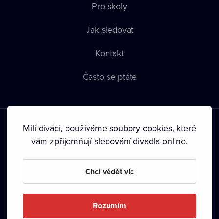
Pro školy
Jak sledovat
Kontakt
Často se ptáte
Milí diváci, používáme soubory cookies, které
vám zpříjemňují sledování divadla online.
Podmínky používání
•
Ochrana soukromí
•
Zásady používání
Chci vědět víc
Cookies
•
Autorská práva
•
Vysílání
Od září 2024 Dramox s.r.o. vlastní Nadace Livesport.
Rozumím