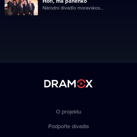
Hoří, má panenko
Národní divadlo moravskoslezské
O projektu
Podpořte divadla