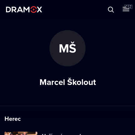
O Dramoxu
🇨🇿
Dárkové poukazy
MŠ
Registrujte se
Marcel Školout
Herec