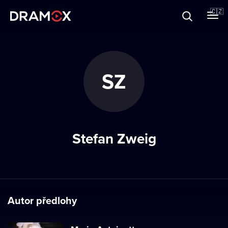
O Dramoxu
🇨🇿
Dárkové poukazy
SZ
Registrujte se
Stefan Zweig
Autor předlohy