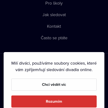
Pro školy
Jak sledovat
Kontakt
Často se ptáte
Milí diváci, používáme soubory cookies, které
vám zpříjemňují sledování divadla online.
Podmínky používání
•
Ochrana soukromí
•
Zásady používání
Chci vědět víc
Cookies
•
Autorská práva
•
Vysílání
Od září 2024 Dramox s.r.o. vlastní Nadace Livesport.
Rozumím