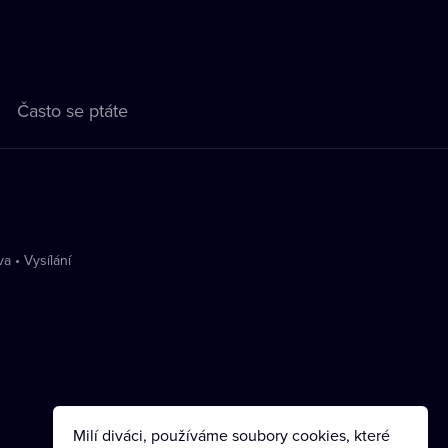
Často se ptáte
va
•
Vysílání
Milí diváci, používáme soubory cookies, které