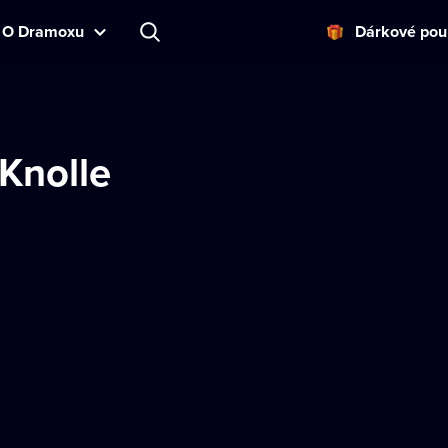
O Dramoxu
Dárkové pou
Knolle