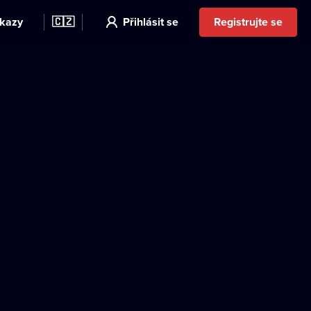
kazy
🇨🇿
Přihlásit se
Registrujte se