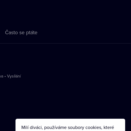
Často se ptáte
va
•
Vysílání
Milí diváci, používáme soubory cookies, které