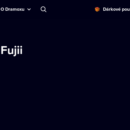
O Dramoxu
Dárkové pou
Fujii