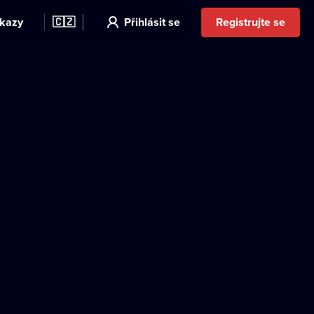
kazy
🇨🇿
Přihlásit se
Registrujte se