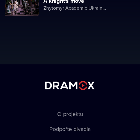
A knight's move
Zhytomyr Academic Ukrainian Music and Drama Theater named after I. Kocherga
O projektu
Podpořte divadla