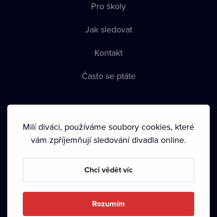
Pro školy
Jak sledovat
Kontakt
Často se ptáte
Milí diváci, používáme soubory cookies, které
vám zpříjemňují sledování divadla online.
Podmínky používání
•
Ochrana soukromí
•
Zásady používání
Chci vědět víc
Cookies
•
Autorská práva
•
Vysílání
Od září 2024 Dramox s.r.o. vlastní Nadace Livesport.
Rozumím