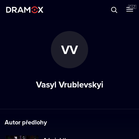
O Dramoxu
🇨🇿
Dárkové poukazy
VV
Registrujte se
Vasyl Vrublevskyi
Autor předlohy