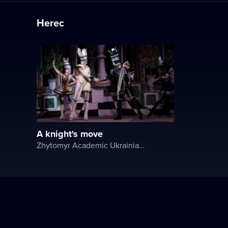
Herec
A knight's move
Zhytomyr Academic Ukrainian Music and Drama Theater named after I. Kocherga