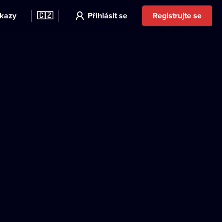
kazy
🇨🇿
Přihlásit se
Registrujte se