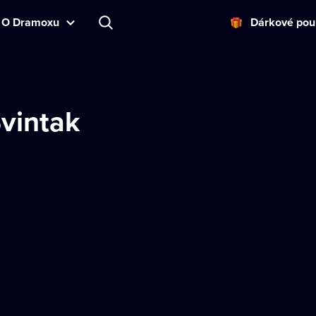
O Dramoxu
Dárkové pou
Svintak