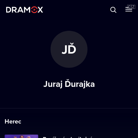
O Dramoxu
🇨🇿
Dárkové poukazy
JĎ
Registrujte se
Juraj Ďurajka
Herec