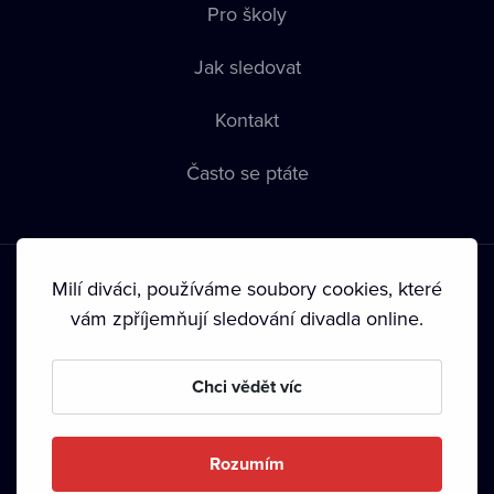
Pro školy
Jak sledovat
Kontakt
Často se ptáte
Milí diváci, používáme soubory cookies, které
vám zpříjemňují sledování divadla online.
Podmínky používání
•
Ochrana soukromí
•
Zásady používání
Chci vědět víc
Cookies
•
Autorská práva
•
Vysílání
Od září 2024 Dramox s.r.o. vlastní Nadace Livesport.
Rozumím