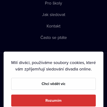
Pro školy
Jak sledovat
Kontakt
Často se ptáte
Milí diváci, používáme soubory cookies, které
vám zpříjemňují sledování divadla online.
Podmínky používání
•
Ochrana soukromí
•
Zásady používání
Chci vědět víc
Cookies
•
Autorská práva
•
Vysílání
Od září 2024 Dramox s.r.o. vlastní Nadace Livesport.
Rozumím