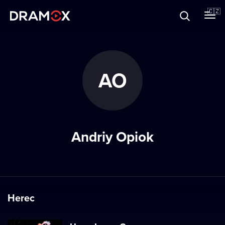
O Dramoxu
🇨🇿
Dárkové poukazy
AO
Registrujte se
Andriy Opiok
Herec