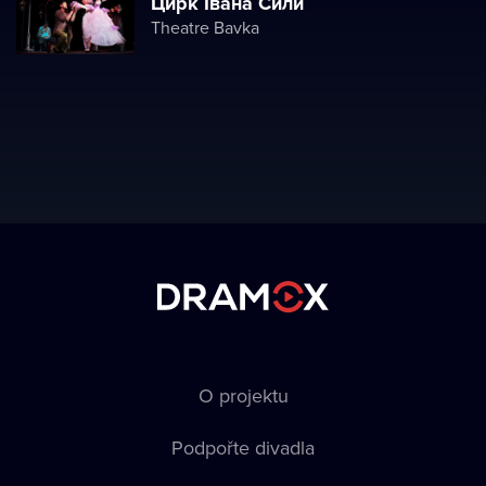
Цирк Івана Сили
Theatre Bavka
O projektu
Podpořte divadla