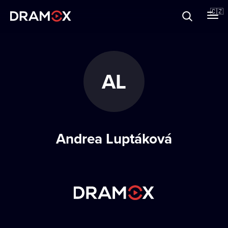
O Dramoxu
🇨🇿
Dárkové poukazy
AL
Registrujte se
Andrea Luptáková