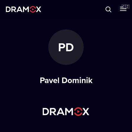
O Dramoxu
🇨🇿
Dárkové poukazy
PD
Registrujte se
Pavel Dominik