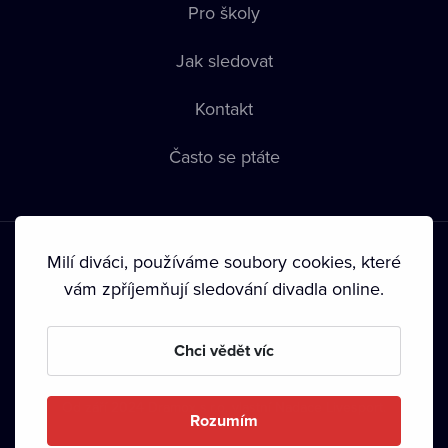
Pro školy
Jak sledovat
Kontakt
Často se ptáte
Milí diváci, používáme soubory cookies, které
vám zpříjemňují sledování divadla online.
Podmínky používání
•
Ochrana soukromí
•
Zásady používání
Chci vědět víc
Cookies
•
Autorská práva
•
Vysílání
Od září 2024 Dramox s.r.o. vlastní Nadace Livesport.
Rozumím