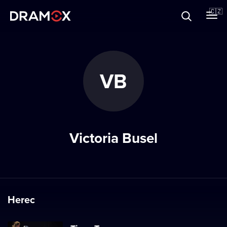
O Dramoxu
🇨🇿
Dárkové poukazy
VB
Registrujte se
Victoria Busel
Herec