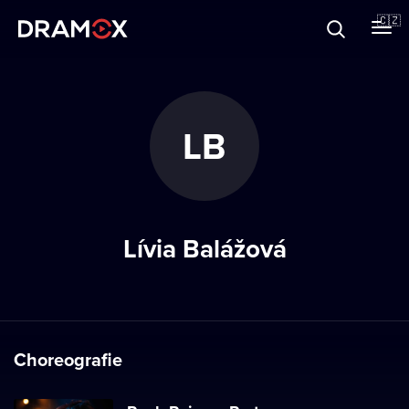
O Dramoxu
🇨🇿
Dárkové poukazy
LB
Registrujte se
Lívia Balážová
Choreografie