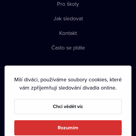
Pro školy
Jak sledovat
Kontakt
Často se ptáte
Milí diváci, používáme soubory cookies, které
vám zpříjemňují sledování divadla online.
Podmínky používání
•
Ochrana soukromí
•
Zásady používání
Chci vědět víc
Cookies
•
Autorská práva
•
Vysílání
Od září 2024 Dramox s.r.o. vlastní Nadace Livesport.
Rozumím