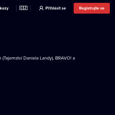
kazy
🇨🇿
Přihlásit se
Registrujte se
h (Tajemství Daniela Landy), BRAVO! a