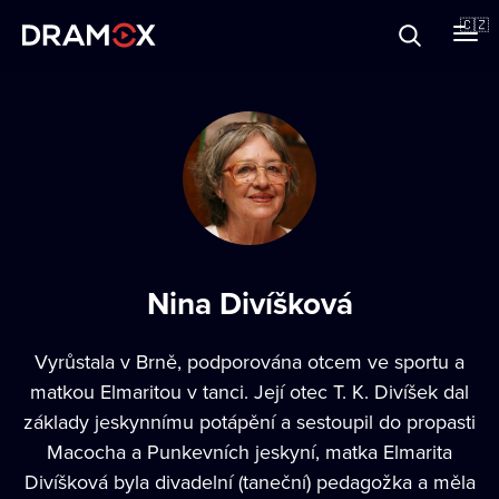
O Dramoxu
🇨🇿
Dárkové poukazy
Registrujte se
Nina Divíšková
Vyrůstala v Brně, podporována otcem ve sportu a
matkou Elmaritou v tanci. Její otec T. K. Divíšek dal
základy jeskynnímu potápění a sestoupil do propasti
Macocha a Punkevních jeskyní, matka Elmarita
Divíšková byla divadelní (taneční) pedagožka a měla