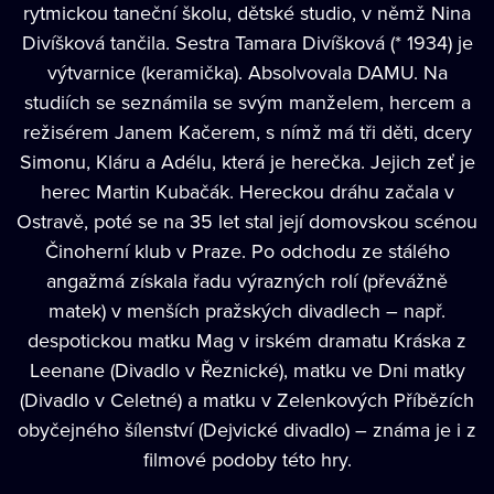
rytmickou taneční školu, dětské studio, v němž
Nina
Divíšková
tančila. Sestra Tamara Divíšková (* 1934) je
výtvarnice (keramička). Absolvovala DAMU. Na
studiích se seznámila se svým manželem, hercem a
režisérem Janem Kačerem, s nímž má tři děti, dcery
Simonu, Kláru a Adélu, která je herečka. Jejich zeť je
herec Martin Kubačák. Hereckou dráhu začala v
Ostravě, poté se na 35 let stal její domovskou scénou
Činoherní klub v Praze. Po odchodu ze stálého
angažmá získala řadu výrazných rolí (převážně
matek) v menších pražských divadlech – např.
despotickou matku Mag v irském dramatu Kráska z
Leenane (Divadlo v Řeznické), matku ve Dni matky
(Divadlo v Celetné) a matku v Zelenkových Příbězích
obyčejného šílenství (Dejvické divadlo) – známa je i z
filmové podoby této hry.