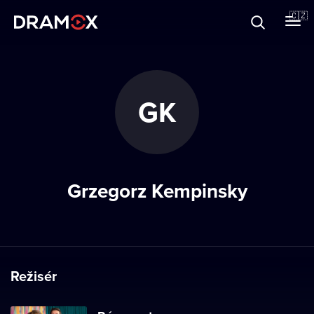
O Dramoxu
🇨🇿
Dárkové poukazy
GK
Registrujte se
Grzegorz Kempinsky
Režisér