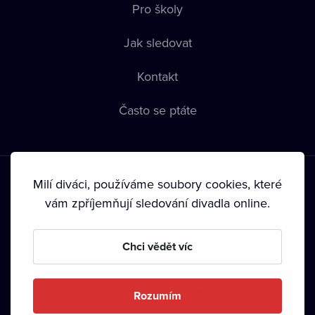
Pro školy
Jak sledovat
Kontakt
Často se ptáte
Milí diváci, používáme soubory cookies, které
vám zpříjemňují sledování divadla online.
Podmínky používání
•
Ochrana soukromí
•
Zásady používání
Chci vědět víc
Cookies
•
Autorská práva
•
Vysílání
Od září 2024 Dramox s.r.o. vlastní Nadace Livesport.
Rozumím