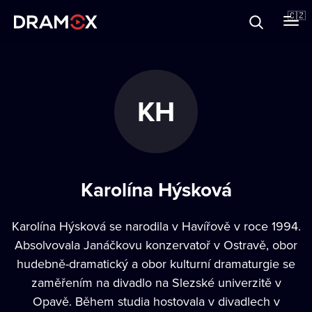
O Dramoxu
🇨🇿
Dárkové poukazy
KH
Registrujte se
Karolína Hýsková
Karolína Hýsková se narodila v Havířově v roce 1994.
Absolvovala Janáčkovu konzervatoř v Ostravě, obor
hudebně-dramatický a obor kulturní dramaturgie se
zaměřením na divadlo na Slezské univerzitě v
Opavě. Během studia hostovala v divadlech v