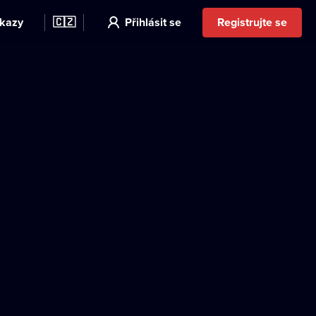
kazy
🇨🇿
Přihlásit se
Registrujte se