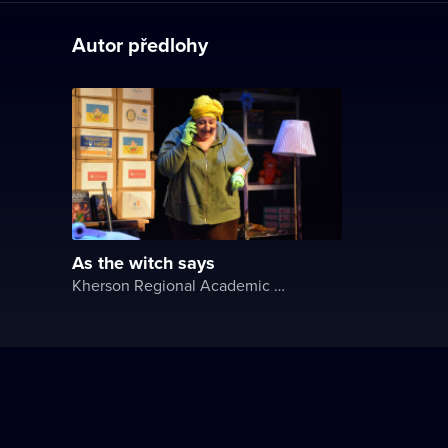
Autor předlohy
As the witch says
Kherson Regional Academic Music and Drama Theater named after Mykola Kulish