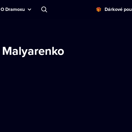
O Dramoxu
Dárkové pou
 Malyarenko