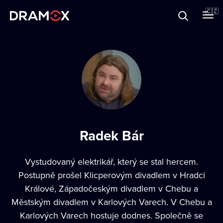
O Dramoxu
🇨🇿
Dárkové poukazy
Registrujte se
Radek Bár
Vystudovaný elektrikář, který se stal hercem.
Postupně prošel Klicperovým divadlem v Hradci
Králové, Západočeským divadlem v Chebu a
Městským divadlem v Karlových Varech. V Chebu a
Karlových Varech hostuje dodnes. Společně se