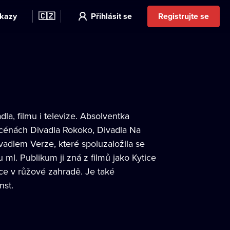
kazy
🇨🇿
Přihlásit se
Registrujte se
dla, filmu i televize. Absolventka
 scénách Divadla Rokoko, Divadla Na
vadlem Verze, které spoluzaložila se
. Publikum ji zná z filmů jako Kytice
ace v růžové zahradě. Je také
nst.