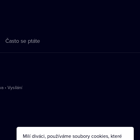
Často se ptáte
va
•
Vysílání
Milí diváci, používáme soubory cookies, které