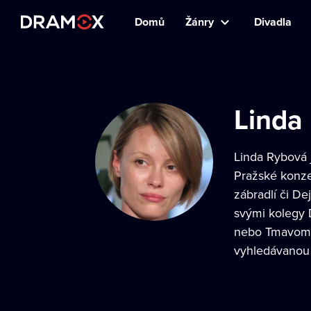
Domů
Žánry
Divadla
Linda
Linda Rybová
Pražské konze
zábradlí či De
svými kolegy 
nebo Tmavomodr
vyhledávanou 