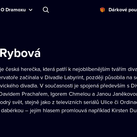
O Dramoxu
Dárkové pou
 Rybová
je česká herečka, která patří k nejoblíbenějším tvářím diva
rvatoře začínala v Divadle Labyrint, později působila na
jvického divadla. V současnosti je spojená především s Di
Davidem Prachařem, Igorem Chmelou a Janou Janěkovou ml
ý svět, stejně jako z televizních seriálů Ulice či Ordin
dabérkou – jejím hlasem promlouvá například Kirsten Du