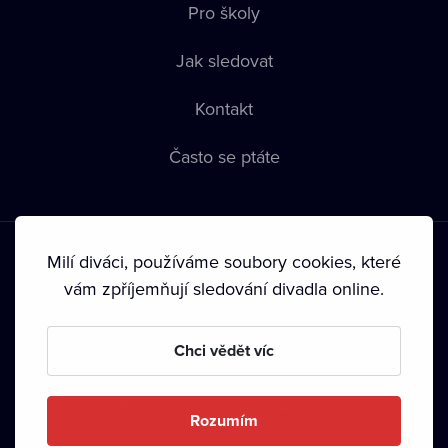
Pro školy
Jak sledovat
Kontakt
Často se ptáte
Milí diváci, používáme soubory cookies, které
vám zpříjemňují sledování divadla online.
Podmínky používání
•
Ochrana soukromí
•
Zásady používání
Chci vědět víc
Cookies
•
Autorská práva
•
Vysílání
Od září 2024 Dramox s.r.o. vlastní Nadace Livesport.
Rozumím