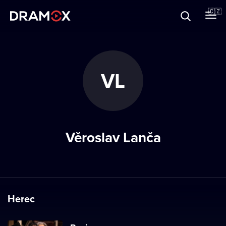
O Dramoxu
🇨🇿
Dárkové poukazy
VL
Registrujte se
Věroslav Lanča
Herec