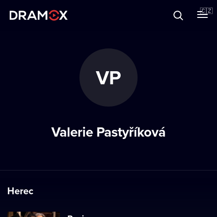
O Dramoxu
🇨🇿
Dárkové poukazy
VP
Registrujte se
Valerie Pastyříková
Herec