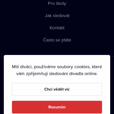
Pro školy
Jak sledovat
Kontakt
Často se ptáte
Milí diváci, používáme soubory cookies, které
vám zpříjemňují sledování divadla online.
Podmínky používání
•
Ochrana soukromí
•
Zásady používání
Chci vědět víc
Cookies
•
Autorská práva
•
Vysílání
Od září 2024 Dramox s.r.o. vlastní Nadace Livesport.
Rozumím