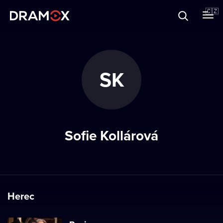
O Dramoxu
🇨🇿
Dárkové poukazy
SK
Registrujte se
Sofie Kollárová
Herec