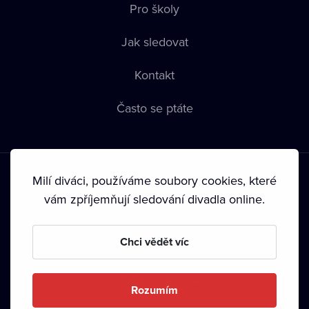
Pro školy
Jak sledovat
Kontakt
Často se ptáte
Milí diváci, používáme soubory cookies, které
vám zpříjemňují sledování divadla online.
Podmínky používání
•
Ochrana soukromí
•
Zásady používání
Chci vědět víc
Cookies
•
Autorská práva
•
Vysílání
Od září 2024 Dramox s.r.o. vlastní Nadace Livesport.
Rozumím