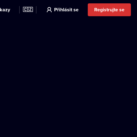
kazy
🇨🇿
Přihlásit se
Registrujte se