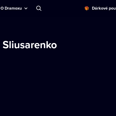
O Dramoxu
Dárkové pou
 Sliusarenko