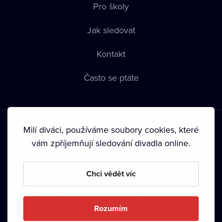
Pro školy
Jak sledovat
Kontakt
Často se ptáte
Milí diváci, používáme soubory cookies, které
vám zpříjemňují sledování divadla online.
Podmínky používání
•
Ochrana soukromí
•
Zásady používání
Chci vědět víc
Cookies
•
Autorská práva
•
Vysílání
Od září 2024 Dramox s.r.o. vlastní Nadace Livesport.
Rozumím