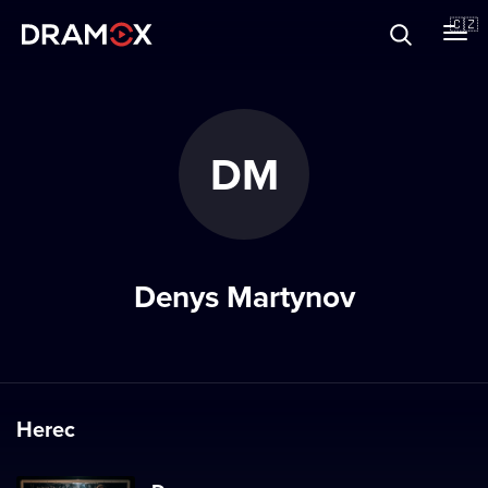
O Dramoxu
🇨🇿
Dárkové poukazy
DM
Registrujte se
Denys Martynov
Herec