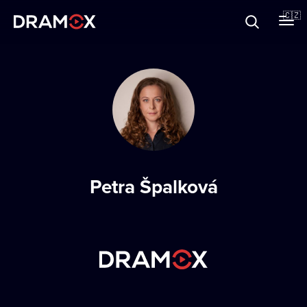
O Dramoxu
🇨🇿
Dárkové poukazy
Registrujte se
Petra Špalková