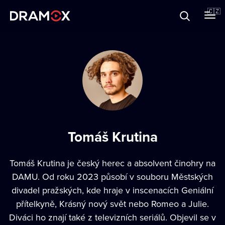
O Dramoxu
🇨🇿
Dárkové poukazy
Registrujte se
Tomáš Krutina
Tomáš Krutina je český herec a absolvent činohry na
DAMU. Od roku 2023 působí v souboru Městských
divadel pražských, kde hraje v inscenacích Geniální
přítelkyně, Krásný nový svět nebo Romeo a Julie.
Diváci ho znají také z televizních seriálů. Objevil se v