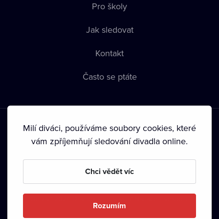
Pro školy
Jak sledovat
Kontakt
Často se ptáte
Milí diváci, používáme soubory cookies, které
vám zpříjemňují sledování divadla online.
Podmínky používání
•
Ochrana soukromí
•
Zásady používání
Chci vědět víc
Cookies
•
Autorská práva
•
Vysílání
Od září 2024 Dramox s.r.o. vlastní Nadace Livesport.
Rozumím